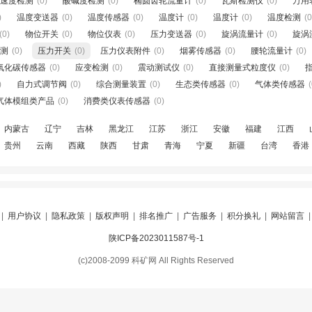
速度检测
(0)
酸碱度检测
(0)
椭圆齿轮流量计
(0)
瓦斯检测仪
(0)
万用
)
温度变送器
(0)
温度传感器
(0)
温度计
(0)
温度计
(0)
温度检测
(0
(0)
物位开关
(0)
物位仪表
(0)
压力变送器
(0)
旋涡流量计
(0)
旋涡
测
(0)
压力开关
(0)
压力仪表附件
(0)
烟雾传感器
(0)
腰轮流量计
(0)
氧化碳传感器
(0)
应变检测
(0)
震动测试仪
(0)
直接测量式粒度仪
(0)
)
自力式调节阀
(0)
综合测量装置
(0)
生态类传感器
(0)
气体类传感器
(
气体模组类产品
(0)
消费类仪表传感器
(0)
内蒙古
辽宁
吉林
黑龙江
江苏
浙江
安徽
福建
江西
贵州
云南
西藏
陕西
甘肃
青海
宁夏
新疆
台湾
香港
|
用户协议
|
隐私政策
|
版权声明
|
排名推广
|
广告服务
|
积分换礼
|
网站留言
陕ICP备2023011587号-1
(c)2008-2099 科矿网 All Rights Reserved