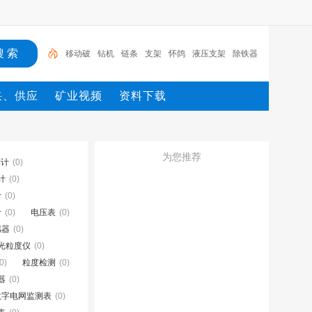
移动破
钻机
链条
支架
怀鸽
液压支架
除铁器
锚杆
电机
矿
采、供应
矿业视频
资料下载
为您推荐
度计
(0)
计
(0)
计
(0)
计
(0)
电压表
(0)
感器
(0)
光粒度仪
(0)
0)
粒度检测
(0)
器
(0)
数字电网监测表
(0)