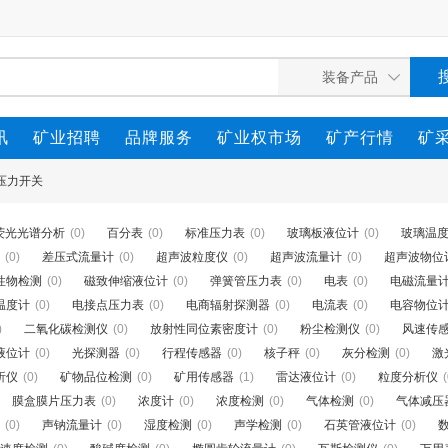
讯
矿业招聘
品牌服务
矿业权市场
矿产行情
矿
压力开关
荧光光谱分析
(0)
百分表
(0)
标准压力表
(0)
玻璃板液位计
(0)
玻璃温
(0)
差压式流量计
(0)
超声波粒度仪
(0)
超声波流量计
(0)
超声波物位
性物检测
(0)
磁致伸缩液位计
(0)
弹簧管压力表
(0)
电表
(0)
电磁流量
温度计
(0)
电接点压力表
(0)
电商辐射探测器
(0)
电流表
(0)
电容物位
)
二氧化碳检测仪
(0)
放射性同位素密度计
(0)
粉尘检测仪
(0)
风速传
液位计
(0)
光探测器
(0)
行程传感器
(0)
核子秤
(0)
灰分检测
(0)
激
析仪
(0)
矿物品位检测
(0)
矿用传感器
(1)
雷达液位计
(0)
粒度分析仪
(
膜盒膜片压力表
(0)
浓度计
(0)
浓度检测
(0)
气体检测
(0)
气体减压
(0)
声钠流量计
(0)
湿度检测
(0)
声学检测
(0)
石英管液位计
(0)