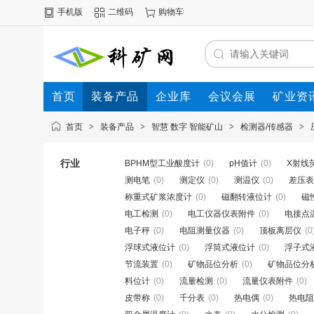
手机版
二维码
购物车
首页
装备产品
企业库
会议会展
矿业资
首页
>
装备产品
>
智慧 数字 智能矿山
>
检测器/传感器
>
行业
BPHM型工业酸度计
(0)
pH值计
(0)
X射线
测电笔
(0)
测定仪
(0)
测温仪
(0)
差压表
称重式矿浆浓度计
(0)
磁翻转液位计
(0)
磁
电工检测
(0)
电工仪器仪表附件
(0)
电接点
电子秤
(0)
电阻测量仪器
(0)
顶板离层仪
(0
浮球式液位计
(0)
浮筒式液位计
(0)
浮子式
节流装置
(0)
矿物品位分析
(0)
矿物品位分
料位计
(0)
流量检测
(0)
流量仪表附件
(0)
皮带称
(0)
千分表
(0)
热电偶
(0)
热电阻