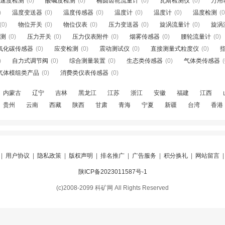
速度检测
(0)
酸碱度检测
(0)
椭圆齿轮流量计
(0)
瓦斯检测仪
(0)
万用
)
温度变送器
(0)
温度传感器
(0)
温度计
(0)
温度计
(0)
温度检测
(0
(0)
物位开关
(0)
物位仪表
(0)
压力变送器
(0)
旋涡流量计
(0)
旋涡
测
(0)
压力开关
(0)
压力仪表附件
(0)
烟雾传感器
(0)
腰轮流量计
(0)
氧化碳传感器
(0)
应变检测
(0)
震动测试仪
(0)
直接测量式粒度仪
(0)
)
自力式调节阀
(0)
综合测量装置
(0)
生态类传感器
(0)
气体类传感器
(
气体模组类产品
(0)
消费类仪表传感器
(0)
内蒙古
辽宁
吉林
黑龙江
江苏
浙江
安徽
福建
江西
贵州
云南
西藏
陕西
甘肃
青海
宁夏
新疆
台湾
香港
|
用户协议
|
隐私政策
|
版权声明
|
排名推广
|
广告服务
|
积分换礼
|
网站留言
陕ICP备2023011587号-1
(c)2008-2099 科矿网 All Rights Reserved