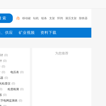
移动破
钻机
链条
支架
怀鸽
液压支架
除铁器
锚杆
电机
矿
采、供应
矿业视频
资料下载
为您推荐
度计
(0)
计
(0)
计
(0)
计
(0)
电压表
(0)
感器
(0)
光粒度仪
(0)
0)
粒度检测
(0)
器
(0)
数字电网监测表
(0)