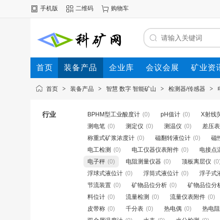
手机版
二维码
购物车
首页
装备产品
企业库
会议会展
矿业资
首页
>
装备产品
>
智慧 数字 智能矿山
>
检测器/传感器
>
行业
BPHM型工业酸度计
(0)
pH值计
(0)
X射线
测电笔
(0)
测定仪
(0)
测温仪
(0)
差压表
称重式矿浆浓度计
(0)
磁翻转液位计
(0)
磁
电工检测
(0)
电工仪器仪表附件
(0)
电接点
电子秤
(0)
电阻测量仪器
(0)
顶板离层仪
(0
浮球式液位计
(0)
浮筒式液位计
(0)
浮子式
节流装置
(0)
矿物品位分析
(0)
矿物品位分
料位计
(0)
流量检测
(0)
流量仪表附件
(0)
皮带称
(0)
千分表
(0)
热电偶
(0)
热电阻