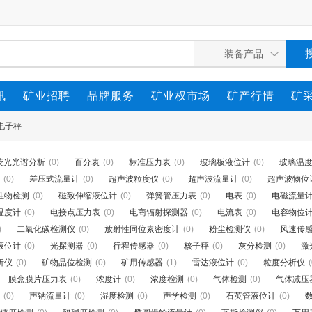
讯
矿业招聘
品牌服务
矿业权市场
矿产行情
矿
电子秤
荧光光谱分析
(0)
百分表
(0)
标准压力表
(0)
玻璃板液位计
(0)
玻璃温
(0)
差压式流量计
(0)
超声波粒度仪
(0)
超声波流量计
(0)
超声波物位
性物检测
(0)
磁致伸缩液位计
(0)
弹簧管压力表
(0)
电表
(0)
电磁流量
温度计
(0)
电接点压力表
(0)
电商辐射探测器
(0)
电流表
(0)
电容物位
)
二氧化碳检测仪
(0)
放射性同位素密度计
(0)
粉尘检测仪
(0)
风速传
液位计
(0)
光探测器
(0)
行程传感器
(0)
核子秤
(0)
灰分检测
(0)
激
析仪
(0)
矿物品位检测
(0)
矿用传感器
(1)
雷达液位计
(0)
粒度分析仪
(
膜盒膜片压力表
(0)
浓度计
(0)
浓度检测
(0)
气体检测
(0)
气体减压
(0)
声钠流量计
(0)
湿度检测
(0)
声学检测
(0)
石英管液位计
(0)