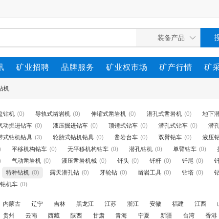
讯
矿业招聘
品牌服务
矿业权市场
矿产行情
矿
钻机
盘钻机
(0)
导轨式凿岩机
(0)
伸缩式凿岩机
(0)
潜孔式凿岩机
(0)
地下
气动掘进钻车
(0)
液压掘进钻车
(0)
顶锤式钻车
(0)
潜孔式钻车
(0)
潜
带式钻机钻具
(3)
轮胎式钻机钻具
(0)
凿岩台车
(0)
双臂钻车
(0)
液压
)
平移机构钻车
(0)
无平移机构钻车
(0)
潜孔钻机
(0)
单臂钻车
(0)
)
气动凿岩机
(0)
液压凿岩机械
(0)
钎头
(0)
钎杆
(0)
钎尾
(0)
特种钻机
(0)
露天潜孔钻
(0)
牙轮钻
(0)
凿岩工具
(0)
钻塔
(0)
钻机车
(0)
内蒙古
辽宁
吉林
黑龙江
江苏
浙江
安徽
福建
江西
贵州
云南
西藏
陕西
甘肃
青海
宁夏
新疆
台湾
香港