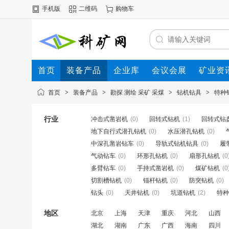
手机版
二维码
购物车
首页
装备产品
企业库
会议会展
矿业资
首页
>
装备产品
>
勘探 测绘 采矿 采煤
>
钻机钻具
>
特种
行业
冲击式凿岩机
(0)
回转式钻机
(1)
回转式钻
地下自行式潜孔钻机
(0)
水压潜孔钻机
(0)
中深孔凿岩钻车
(0)
导轨式钻机钻具
(0)
履
气动钻车
(0)
环形孔钻机
(0)
扇形孔钻机
(0
多臂钻车
(0)
手持式凿岩机
(0)
煤矿钻机
(0
切割槽钻机
(0)
锚杆钻机
(0)
防突钻机
(0)
钻头
(0)
天井钻机
(0)
坑道钻机
(2)
特种
地区
北京
上海
天津
重庆
河北
山西
湖北
湖南
广东
广西
海南
四川