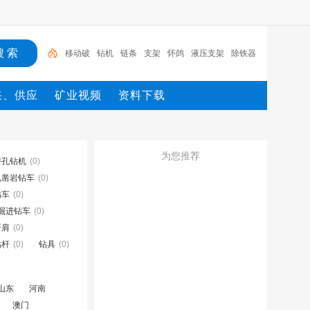
移动破
钻机
链条
支架
怀鸽
液压支架
除铁器
锚杆
电机
矿
移动破
采、供应
矿业视频
资料下载
为您推荐
潜孔钻机
(0)
孔凿岩钻车
(0)
钻车
(0)
掘进钻车
(0)
钎肩
(0)
钻杆
(0)
钻具
(0)
山东
河南
澳门