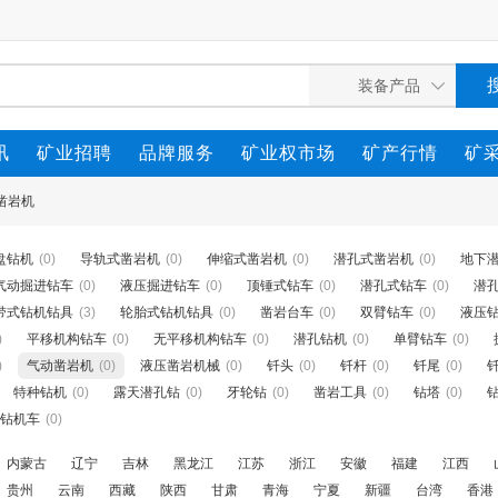
讯
矿业招聘
品牌服务
矿业权市场
矿产行情
矿
凿岩机
盘钻机
(0)
导轨式凿岩机
(0)
伸缩式凿岩机
(0)
潜孔式凿岩机
(0)
地下
气动掘进钻车
(0)
液压掘进钻车
(0)
顶锤式钻车
(0)
潜孔式钻车
(0)
潜
带式钻机钻具
(3)
轮胎式钻机钻具
(0)
凿岩台车
(0)
双臂钻车
(0)
液压
)
平移机构钻车
(0)
无平移机构钻车
(0)
潜孔钻机
(0)
单臂钻车
(0)
)
气动凿岩机
(0)
液压凿岩机械
(0)
钎头
(0)
钎杆
(0)
钎尾
(0)
特种钻机
(0)
露天潜孔钻
(0)
牙轮钻
(0)
凿岩工具
(0)
钻塔
(0)
钻机车
(0)
内蒙古
辽宁
吉林
黑龙江
江苏
浙江
安徽
福建
江西
贵州
云南
西藏
陕西
甘肃
青海
宁夏
新疆
台湾
香港