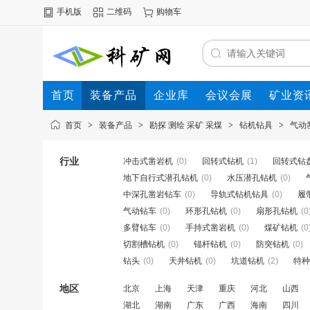
手机版
二维码
购物车
首页
装备产品
企业库
会议会展
矿业资
首页
>
装备产品
>
勘探 测绘 采矿 采煤
>
钻机钻具
>
气动
行业
冲击式凿岩机
(0)
回转式钻机
(1)
回转式钻
地下自行式潜孔钻机
(0)
水压潜孔钻机
(0)
中深孔凿岩钻车
(0)
导轨式钻机钻具
(0)
履
气动钻车
(0)
环形孔钻机
(0)
扇形孔钻机
(0
多臂钻车
(0)
手持式凿岩机
(0)
煤矿钻机
(0
切割槽钻机
(0)
锚杆钻机
(0)
防突钻机
(0)
钻头
(0)
天井钻机
(0)
坑道钻机
(2)
特种
地区
北京
上海
天津
重庆
河北
山西
湖北
湖南
广东
广西
海南
四川