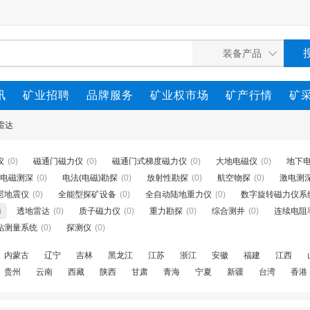
讯
矿业招聘
品牌服务
矿业权市场
矿产行情
矿
雷达
仪
(0)
磁通门磁力仪
(0)
磁通门式梯度磁力仪
(0)
大地电磁仪
(0)
地下
电磁测深
(0)
电法(电磁)勘探
(0)
放射性勘探
(0)
航空物探
(0)
激电测
层地震仪
(0)
全能型探矿设备
(0)
全自动陆地重力仪
(0)
数字旋转磁力仪系
)
透地雷达
(0)
质子磁力仪
(0)
重力勘探
(0)
综合测井
(0)
连续电阻
钻测量系统
(0)
探测仪
(0)
内蒙古
辽宁
吉林
黑龙江
江苏
浙江
安徽
福建
江西
贵州
云南
西藏
陕西
甘肃
青海
宁夏
新疆
台湾
香港