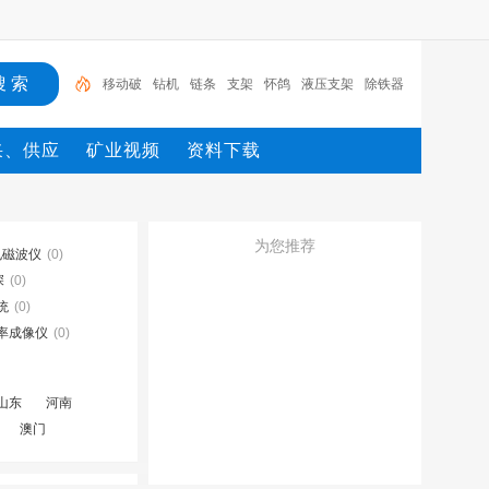
移动破
钻机
链条
支架
怀鸽
液压支架
除铁器
锚杆
电机
矿
移动破
采、供应
矿业视频
资料下载
为您推荐
电磁波仪
(0)
深
(0)
统
(0)
率成像仪
(0)
山东
河南
澳门