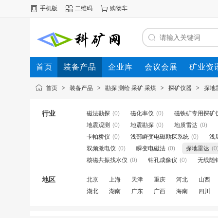
手机版
二维码
购物车
首页
装备产品
企业库
会议会展
矿业资
首页
>
装备产品
>
勘探 测绘 采矿 采煤
>
探矿仪器
>
探地
行业
磁法勘探
(0)
磁化率仪
(0)
磁铁矿专用探矿
地震观测
(0)
地震勘探
(0)
地质雷达
(0)
卡帕桥仪
(0)
浅部瞬变电磁勘探系统
(0)
浅
双频激电仪
(0)
瞬变电磁法
(0)
探地雷达
(0
核磁共振找水仪
(0)
钻孔成像仪
(0)
无线随
地区
北京
上海
天津
重庆
河北
山西
湖北
湖南
广东
广西
海南
四川