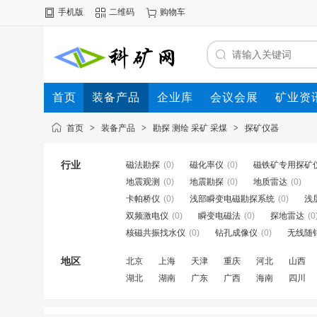
手机版
二维码
购物车
首页
装备产品
企业库
会议会展
矿业资
首页
>
装备产品
>
勘探 测绘 采矿 采煤
>
探矿仪器
行业
磁法勘探
(0)
磁化率仪
(0)
磁铁矿专用探矿
地震观测
(0)
地震勘探
(0)
地质雷达
(0)
卡帕桥仪
(0)
浅部瞬变电磁勘探系统
(0)
浅
双频激电仪
(0)
瞬变电磁法
(0)
探地雷达
(0
核磁共振找水仪
(0)
钻孔成像仪
(0)
无线随
地区
北京
上海
天津
重庆
河北
山西
湖北
湖南
广东
广西
海南
四川