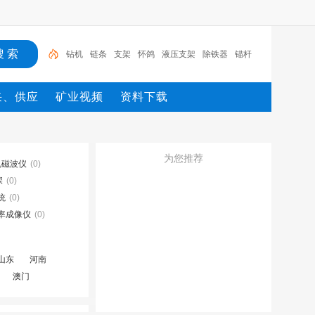
钻机
链条
支架
怀鸽
液压支架
除铁器
锚杆
电机
矿
移动破
采、供应
矿业视频
资料下载
为您推荐
电磁波仪
(0)
深
(0)
统
(0)
率成像仪
(0)
山东
河南
澳门