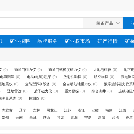
讯
矿业招聘
品牌服务
矿业权市场
矿产行情
矿
仪
(0)
磁通门磁力仪
(0)
磁通门式梯度磁力仪
(0)
大地电磁仪
(0)
地下
电磁测深
(0)
电法(电磁)勘探
(0)
放射性勘探
(0)
航空物探
(0)
激电测
层地震仪
(0)
全能型探矿设备
(0)
全自动陆地重力仪
(0)
数字旋转磁力仪系
)
透地雷达
(0)
质子磁力仪
(0)
重力勘探
(0)
综合测井
(0)
连续电阻
钻测量系统
(0)
探测仪
(0)
内蒙古
辽宁
吉林
黑龙江
江苏
浙江
安徽
福建
江西
贵州
云南
西藏
陕西
甘肃
青海
宁夏
新疆
台湾
香港