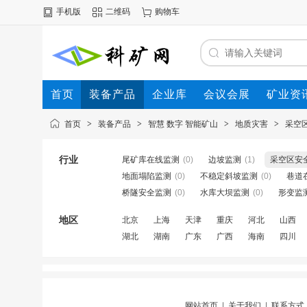
手机版
二维码
购物车
首页
装备产品
企业库
会议会展
矿业资
首页
>
装备产品
>
智慧 数字 智能矿山
>
地质灾害
>
采空
行业
尾矿库在线监测
(0)
边坡监测
(1)
采空区安
地面塌陷监测
(0)
不稳定斜坡监测
(0)
巷道
桥隧安全监测
(0)
水库大坝监测
(0)
形变监
地区
北京
上海
天津
重庆
河北
山西
湖北
湖南
广东
广西
海南
四川
网站首页
|
关于我们
|
联系方式