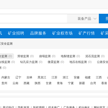
讯
矿业招聘
品牌服务
矿业权市场
矿产行情
矿
区安全监测
全监测
(0)
滑坡监测
(0)
崩塌监测
(0)
地裂缝监测
(0)
泥石流监测
(0)
在线监测
(0)
钻孔应力监测
(0)
微震监测
(0)
地压在线监测
(0)
公路安
测
(0)
内蒙古
辽宁
吉林
黑龙江
江苏
浙江
安徽
福建
江西
贵州
云南
西藏
陕西
甘肃
青海
宁夏
新疆
台湾
香港
|
用户协议
|
隐私政策
|
版权声明
|
排名推广
|
广告服务
|
积分换礼
|
网站留言