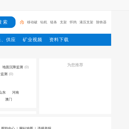
移动破
钻机
链条
支架
怀鸽
液压支架
除铁器
锚杆
电机
矿
采、供应
矿业视频
资料下载
为您推荐
地面沉降监测
(0)
全监测
(0)
山东
河南
澳门
|
帮助中心
|
网站地图
|
违规举报