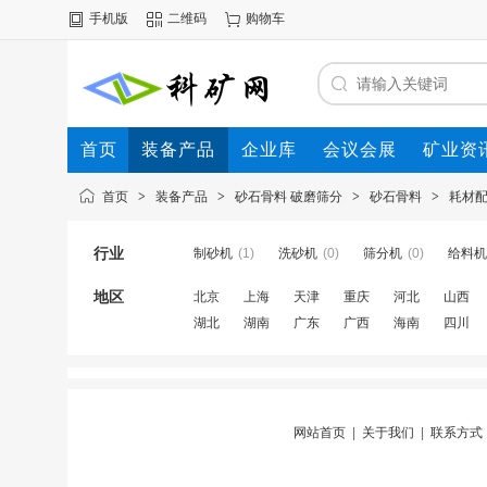
手机版
二维码
购物车
首页
装备产品
企业库
会议会展
矿业资
首页
>
装备产品
>
砂石骨料 破磨筛分
>
砂石骨料
>
耗材
行业
制砂机
(1)
洗砂机
(0)
筛分机
(0)
给料机
地区
北京
上海
天津
重庆
河北
山西
湖北
湖南
广东
广西
海南
四川
网站首页
|
关于我们
|
联系方式