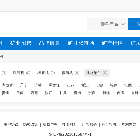
讯
矿业招聘
品牌服务
矿业权市场
矿产行情
矿
配件
(0)
破碎机
(0)
棒磨机
(0)
辊磨机
(0)
耗材配件
(0)
内蒙古
辽宁
吉林
黑龙江
江苏
浙江
安徽
福建
江西
贵州
云南
西藏
陕西
甘肃
青海
宁夏
新疆
台湾
香港
|
用户协议
|
隐私政策
|
版权声明
|
排名推广
|
广告服务
|
积分换礼
|
网站留言
陕ICP备2023011587号-1