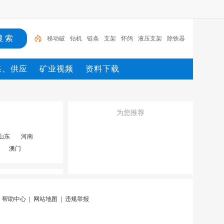
移动破
钻机
链条
支架
怀鸽
液压支架
除铁器
锚杆
电机
矿
移动破
采、供应
矿业视频
资料下载
为您推荐
山东
河南
澳门
|
帮助中心
|
网站地图
|
违规举报