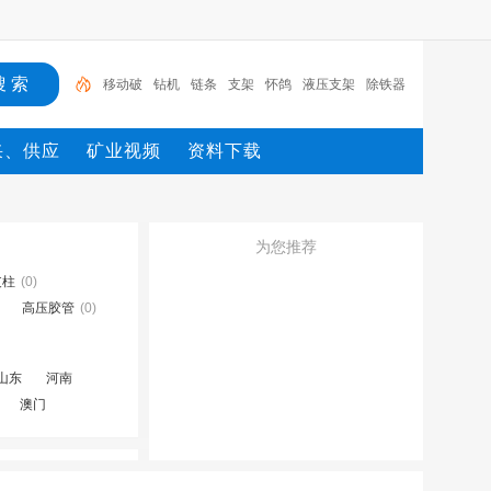
移动破
钻机
链条
支架
怀鸽
液压支架
除铁器
锚杆
电机
矿
移动破
采、供应
矿业视频
资料下载
为您推荐
支柱
(0)
高压胶管
(0)
山东
河南
澳门