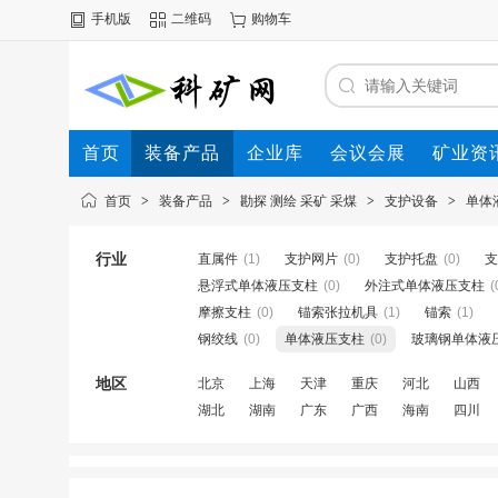
手机版
二维码
购物车
首页
装备产品
企业库
会议会展
矿业资
首页
>
装备产品
>
勘探 测绘 采矿 采煤
>
支护设备
>
单体
行业
直属件
(1)
支护网片
(0)
支护托盘
(0)
支
悬浮式单体液压支柱
(0)
外注式单体液压支柱
(
摩擦支柱
(0)
锚索张拉机具
(1)
锚索
(1)
钢绞线
(0)
单体液压支柱
(0)
玻璃钢单体液
地区
北京
上海
天津
重庆
河北
山西
湖北
湖南
广东
广西
海南
四川