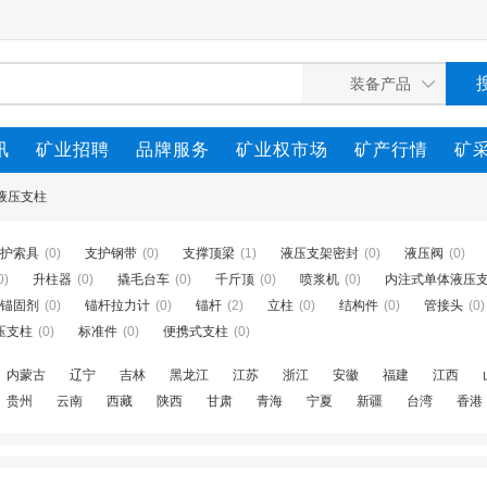
讯
矿业招聘
品牌服务
矿业权市场
矿产行情
矿
液压支柱
护索具
(0)
支护钢带
(0)
支撑顶梁
(1)
液压支架密封
(0)
液压阀
(0)
0)
升柱器
(0)
撬毛台车
(0)
千斤顶
(0)
喷浆机
(0)
内注式单体液压
锚固剂
(0)
锚杆拉力计
(0)
锚杆
(2)
立柱
(0)
结构件
(0)
管接头
(0)
压支柱
(0)
标准件
(0)
便携式支柱
(0)
内蒙古
辽宁
吉林
黑龙江
江苏
浙江
安徽
福建
江西
贵州
云南
西藏
陕西
甘肃
青海
宁夏
新疆
台湾
香港