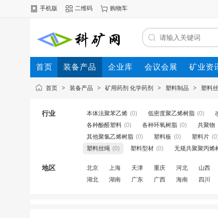
手机版
二维码
购物车
首页
装备产品
企业库
会议会展
矿业资
首页
>
装备产品
>
矿用药剂 化学药剂
>
塑料制品
>
塑料
行业
本体法聚苯乙烯
(0)
低密度聚乙烯树脂
(0)
各种酚醛塑料
(0)
各种环氧树脂
(0)
共聚物
其他聚氯乙烯树脂
(0)
塑料板
(0)
塑料片
(0
塑料丝绳
(0)
塑料型材
(0)
无规共聚聚丙烯
地区
北京
上海
天津
重庆
河北
山西
湖北
湖南
广东
广西
海南
四川