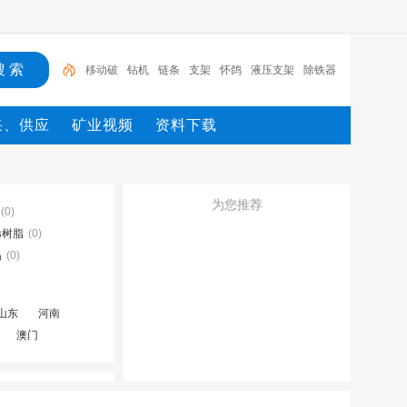
移动破
钻机
链条
支架
怀鸽
液压支架
除铁器
锚杆
电机
矿
移动破
采、供应
矿业视频
资料下载
为您推荐
(0)
烯树脂
(0)
品
(0)
山东
河南
澳门