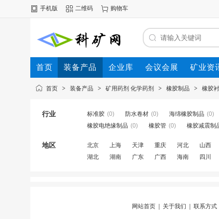
手机版
二维码
购物车
首页
装备产品
企业库
会议会展
矿业资
首页
>
装备产品
>
矿用药剂 化学药剂
>
橡胶制品
>
橡胶
行业
标准胶
(0)
防水卷材
(0)
海绵橡胶制品
(0)
橡胶电绝缘制品
(0)
橡胶管
(0)
橡胶减震制
地区
北京
上海
天津
重庆
河北
山西
湖北
湖南
广东
广西
海南
四川
网站首页
|
关于我们
|
联系方式