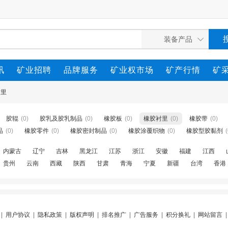
讯
矿业招聘
品牌服务
矿业权市场
矿产行情
矿
衬里
胶辊
(0)
胶乳及胶乳制品
(0)
橡胶板
(0)
橡胶衬里
(0)
橡胶带
(0)
品
(0)
橡胶零件
(0)
橡胶密封制品
(0)
橡胶涂覆织物
(0)
橡胶型胶黏剂
(
内蒙古
辽宁
吉林
黑龙江
江苏
浙江
安徽
福建
江西
贵州
云南
西藏
陕西
甘肃
青海
宁夏
新疆
台湾
香港
|
用户协议
|
隐私政策
|
版权声明
|
排名推广
|
广告服务
|
积分换礼
|
网站留言