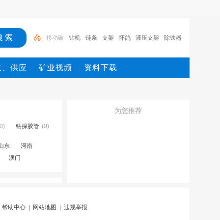
钻机
链条
支架
怀鸽
液压支架
除铁器
锚杆
电机
矿
移动破
采、供应
矿业视频
资料下载
为您推荐
0)
钻探胶管
(0)
山东
河南
澳门
|
帮助中心
|
网站地图
|
违规举报