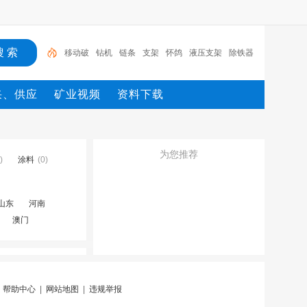
移动破
钻机
链条
支架
怀鸽
液压支架
除铁器
锚杆
电机
矿
移动破
采、供应
矿业视频
资料下载
为您推荐
)
涂料
(0)
山东
河南
澳门
|
帮助中心
|
网站地图
|
违规举报