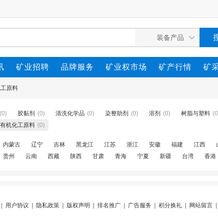
讯
矿业招聘
品牌服务
矿业权市场
矿产行情
矿
化工原料
(0)
胶黏剂
(0)
清洗化学品
(0)
染整助剂
(0)
溶剂
(0)
树脂与塑料
(0
有机化工原料
(0)
内蒙古
辽宁
吉林
黑龙江
江苏
浙江
安徽
福建
江西
贵州
云南
西藏
陕西
甘肃
青海
宁夏
新疆
台湾
香港
|
用户协议
|
隐私政策
|
版权声明
|
排名推广
|
广告服务
|
积分换礼
|
网站留言