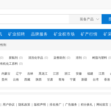
讯
矿业招聘
品牌服务
矿业权市场
矿产行情
矿
活性剂
(0)
胶黏剂
(0)
清洗化学品
(0)
染整助剂
(0)
溶剂
(0)
树脂与塑料
(0
有机化工原料
(0)
内蒙古
辽宁
吉林
黑龙江
江苏
浙江
安徽
福建
江西
贵州
云南
西藏
陕西
甘肃
青海
宁夏
新疆
台湾
香港
|
用户协议
|
隐私政策
|
版权声明
|
排名推广
|
广告服务
|
积分换礼
|
网站留言