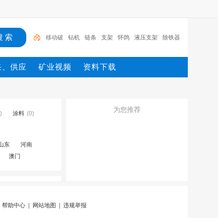
移动破
钻机
链条
支架
怀鸽
液压支架
除铁器
锚杆
电机
矿
移动破
采、供应
矿业视频
资料下载
为您推荐
)
涂料
(0)
山东
河南
澳门
|
帮助中心
|
网站地图
|
违规举报