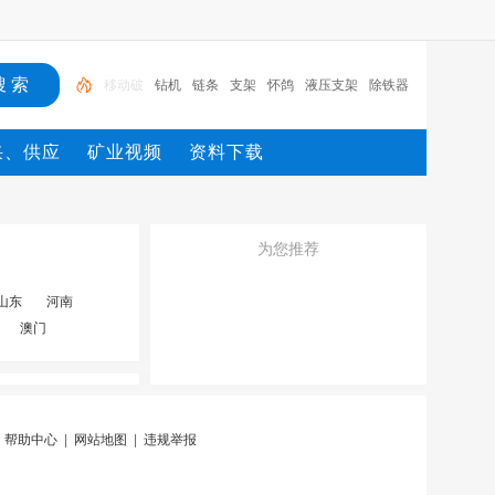
钻机
链条
支架
怀鸽
液压支架
除铁器
锚杆
电机
矿
移动破
采、供应
矿业视频
资料下载
为您推荐
山东
河南
澳门
|
帮助中心
|
网站地图
|
违规举报