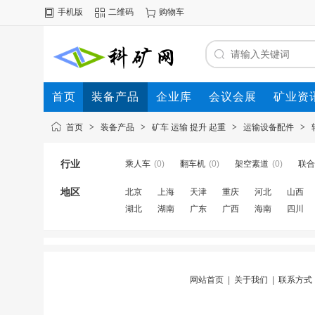
手机版
二维码
购物车
首页
装备产品
企业库
会议会展
矿业资
首页
>
装备产品
>
矿车 运输 提升 起重
>
运输设备配件
>
行业
乘人车
(0)
翻车机
(0)
架空素道
(0)
联合
地区
北京
上海
天津
重庆
河北
山西
湖北
湖南
广东
广西
海南
四川
网站首页
|
关于我们
|
联系方式