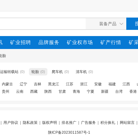
讯
矿业招聘
品牌服务
矿业权市场
矿产行情
矿
轮胎
运输转载站
(0)
轮胎
(0)
爬车机
(0)
清车机
(0)
内蒙古
辽宁
吉林
黑龙江
江苏
浙江
安徽
福建
江西
贵州
云南
西藏
陕西
甘肃
青海
宁夏
新疆
台湾
香港
|
用户协议
|
隐私政策
|
版权声明
|
排名推广
|
广告服务
|
积分换礼
|
网站留言
陕ICP备2023011587号-1