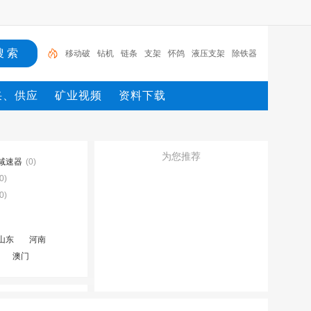
移动破
钻机
链条
支架
怀鸽
液压支架
除铁器
锚杆
电机
矿
移动破
采、供应
矿业视频
资料下载
为您推荐
减速器
(0)
0)
0)
山东
河南
澳门