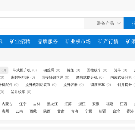
讯
矿业招聘
品牌服务
矿业权市场
矿产行情
矿
(0)
斗式提升机
(0)
钢丝绳
(0)
罐笼
(0)
回柱绞车
(0)
箕斗
(0)
(0)
密封钢丝绳
(0)
面接触钢丝绳
(0)
摩擦式提升机
(0)
内装式提升机
(
升机配件
(0)
提升机制动装置
(0)
提升容器
(0)
调度绞车
(0)
斜井提升
(
(0)
凿井绞车
(0)
内蒙古
辽宁
吉林
黑龙江
江苏
浙江
安徽
福建
江西
贵州
云南
西藏
陕西
甘肃
青海
宁夏
新疆
台湾
香港