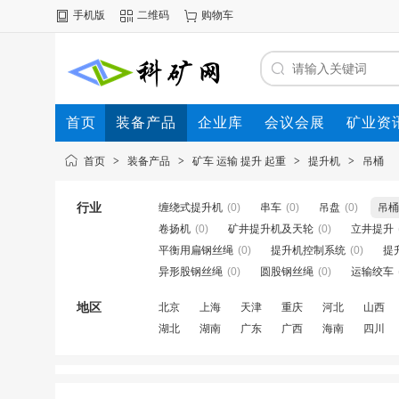
手机版
二维码
购物车
首页
装备产品
企业库
会议会展
矿业资
首页
>
装备产品
>
矿车 运输 提升 起重
>
提升机
>
吊桶
行业
缠绕式提升机
(0)
串车
(0)
吊盘
(0)
吊桶
卷扬机
(0)
矿井提升机及天轮
(0)
立井提升
平衡用扁钢丝绳
(0)
提升机控制系统
(0)
提
异形股钢丝绳
(0)
圆股钢丝绳
(0)
运输绞车
地区
北京
上海
天津
重庆
河北
山西
湖北
湖南
广东
广西
海南
四川