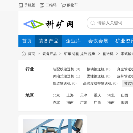
手机版
二维码
购物车
首页
装备产品
企业库
会议会展
矿业资
首页
>
装备产品
>
矿车 运输 提升 起重
>
输送机
>
带式输
行业
装配线输送机
(0)
振动输送机
(0)
真空输送
伸缩式输送机
(1)
柔性输送机
(0)
皮带输送
辊道输送机
(0)
高强度胶带输送机
(0)
带式
地区
北京
上海
天津
重庆
河北
山西
湖北
湖南
广东
广西
海南
四川