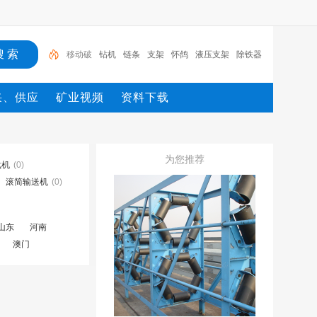
钻机
链条
支架
怀鸽
液压支架
除铁器
锚杆
电机
矿
移动破
采、供应
矿业视频
资料下载
为您推荐
载机
(0)
滚简输送机
(0)
山东
河南
澳门