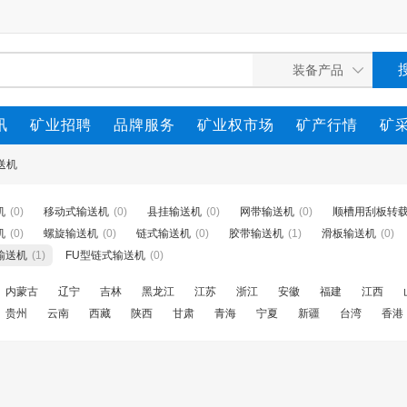
讯
矿业招聘
品牌服务
矿业权市场
矿产行情
矿
送机
机
(0)
移动式输送机
(0)
县挂输送机
(0)
网带输送机
(0)
顺槽用刮板转
机
(0)
螺旋输送机
(0)
链式输送机
(0)
胶带输送机
(1)
滑板输送机
(0)
输送机
(1)
FU型链式输送机
(0)
内蒙古
辽宁
吉林
黑龙江
江苏
浙江
安徽
福建
江西
贵州
云南
西藏
陕西
甘肃
青海
宁夏
新疆
台湾
香港