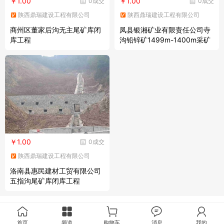
￥1.00
￥1.00
0成交
0成交
陕西鼎瑞建设工程有限公司
陕西鼎瑞建设工程有限公司
商州区董家后沟无主尾矿库闭
凤县银湘矿业有限责任公司寺
库工程
沟铅锌矿1499m-1400m采矿
工程
￥1.00
0成交
陕西鼎瑞建设工程有限公司
洛南县惠民建材工贸有限公司
五指沟尾矿库闭库工程
首页
频道
购物车
消息
我的