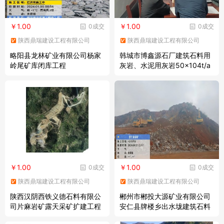
￥1.00
￥1.00
0成交
0成交
陕西鼎瑞建设工程有限公司
陕西鼎瑞建设工程有限公司
略阳县龙林矿业有限公司杨家
韩城市博鑫源石厂建筑石料用
岭尾矿库闭库工程
灰岩、水泥用灰岩50×104t/a
露天采矿工程
￥1.00
￥1.00
0成交
0成交
陕西鼎瑞建设工程有限公司
陕西鼎瑞建设工程有限公司
陕西汉阴西铁义德石料有限公
郴州市郴投大源矿业有限公司
司片麻岩矿露天采矿扩建工程
安仁县牌楼乡出水垅建筑石料
用灰岩矿露天开采扩建工程