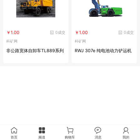
￥1.00
￥1.00
0成交
0成交
科矿网
科矿网
非公路宽体自卸车TL889系列
RWJ 307e 纯电池动力铲运机
首页
频道
购物车
消息
我的