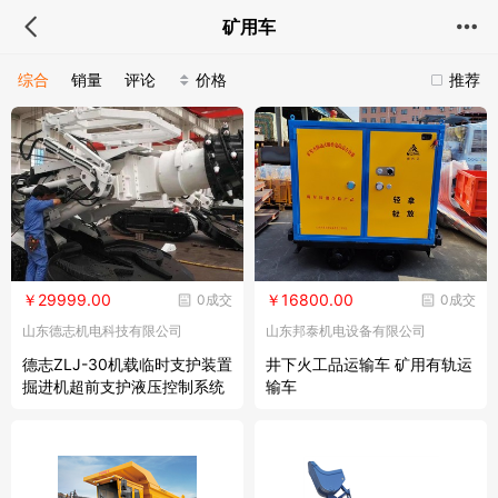
矿用车
综合
销量
评论
价格
推荐
￥29999.00
￥16800.00
0成交
0成交
山东德志机电科技有限公司
山东邦泰机电设备有限公司
德志ZLJ-30机载临时支护装置
井下火工品运输车 矿用有轨运
掘进机超前支护液压控制系统
输车