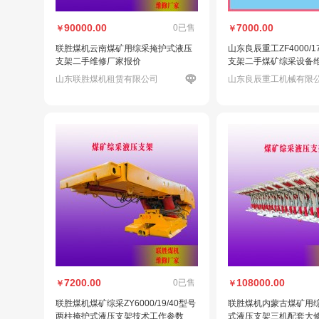
90000.00
7000.00
0已售
￥
￥
联胜煤机云南煤矿用综采掩护式液压
山东良辰重工ZF4000/1
支架二手维修厂家报价
支架二手煤矿综采设备
山东联胜煤机租赁有限公司
山东良辰重工机械有限
7200.00
108000.00
0已售
￥
￥
联胜煤机煤矿综采ZY6000/19/40型号
联胜煤机内蒙古煤矿用
两柱掩护式液压支架技术工作参数
式液压支架三机配套大