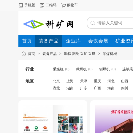
手机版
二维码
购物车
首页
装备产品
企业库
会议会展
矿业资
首页
>
装备产品
>
勘探 测绘 采矿 采煤
>
采煤机械
行业
采煤机
(0)
截煤机
(0)
刨煤机
(0)
连续采
地区
北京
上海
天津
重庆
河北
山西
湖北
湖南
广东
广西
海南
四川