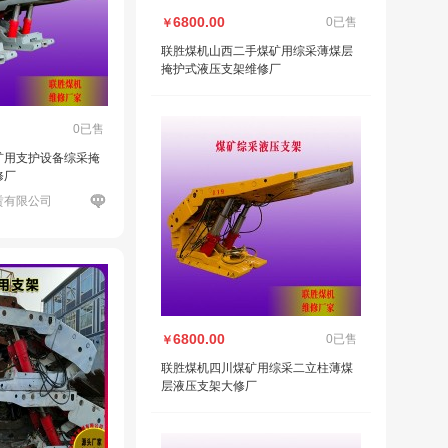
6800.00
0已售
￥
联胜煤机山西二手煤矿用综采薄煤层
掩护式液压支架维修厂
0已售
矿用支护设备综采掩
修厂
赁有限公司
6800.00
0已售
￥
联胜煤机四川煤矿用综采二立柱薄煤
层液压支架大修厂