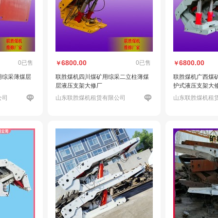
6800.00
6800.00
0已售
0已售
￥
￥
用综采薄煤层
联胜煤机四川煤矿用综采二立柱薄煤
联胜煤机广西煤
层液压支架大修厂
护式液压支架大
公司
山东联胜煤机租赁有限公司
山东联胜煤机租