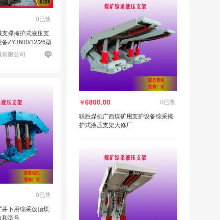
0已售
械支撑掩护式液压支
Y3600/12/26型
械有限公司
6800.00
0已售
￥
联胜煤机广西煤矿用支护设备综采掩
护式液压支架大修厂
0已售
矿井下用综采放顶煤
数和型号