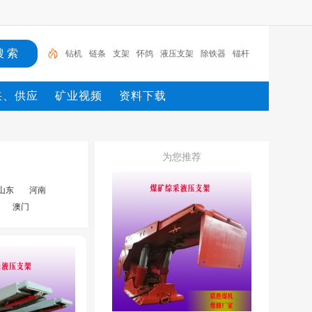
钻机
链条
支架
怀鸽
液压支架
除铁器
锚杆
电机
矿
移动破
采、供应
矿业视频
资料下载
为您推荐
山东
河南
澳门