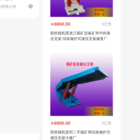
赁有限公司
6800.00
0已售
￥
联胜煤机黑龙江煤矿设备矿井中的液
压支架 综采掩护式液压支架修复厂
6800.00
0已售
￥
联胜煤机贵州二手煤矿用综采掩护式
液压支架大修厂