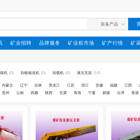
讯
矿业招聘
品牌服务
矿业权市场
矿产行情
矿
煤机
(0)
刮板输送机
(0)
转载机
(0)
液压支架
(14)
内蒙古
辽宁
吉林
黑龙江
江苏
浙江
安徽
福建
江西
贵州
云南
西藏
陕西
甘肃
青海
宁夏
新疆
台湾
香港