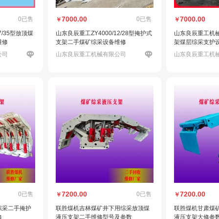
7000.00
7000.00
0已售
0已售
￥
￥
7/35型放顶煤
山东良辰重工ZY4000/12/28型掩护式
山东良辰重工机
维修
支架二手煤矿综采设备维修
架煤层综采支护设备Z
号
公司
山东良辰重工机械有限公司
山东良辰重工机
7200.00
7200.00
0已售
0已售
￥
￥
综采二手掩护
联胜煤机吉林煤矿井下用综采放顶煤
联胜煤机甘肃煤
修
液压支架二手维修型号及参数
液压支架大修参