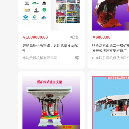
1000000.00
6800.00
0已售
￥
￥
智能高压供液管路，远距离供液及配
联胜煤机山西二手煤矿
件
掩护式液压支架维修厂
潍坊贵昌机械有限公司
山东联胜煤机租赁有限