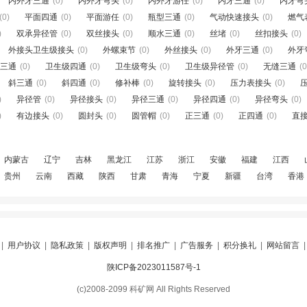
内外牙三通
(0)
内外牙弯头
(0)
内外牙游任
(0)
内牙三通
(0)
内牙弯
(0)
平面四通
(0)
平面游任
(0)
瓶型三通
(0)
气动快速接头
(0)
燃气
)
双承异径管
(0)
双丝接头
(0)
顺水三通
(0)
丝堵
(0)
丝扣接头
(0)
外接头卫生级接头
(0)
外螺束节
(0)
外丝接头
(0)
外牙三通
(0)
外牙
三通
(0)
卫生级四通
(0)
卫生级弯头
(0)
卫生级异径管
(0)
无缝三通
(0
斜三通
(0)
斜四通
(0)
修补棒
(0)
旋转接头
(0)
压力表接头
(0)
)
异径管
(0)
异径接头
(0)
异径三通
(0)
异径四通
(0)
异径弯头
(0)
)
有边接头
(0)
圆封头
(0)
圆管帽
(0)
正三通
(0)
正四通
(0)
直
内蒙古
辽宁
吉林
黑龙江
江苏
浙江
安徽
福建
江西
贵州
云南
西藏
陕西
甘肃
青海
宁夏
新疆
台湾
香港
|
用户协议
|
隐私政策
|
版权声明
|
排名推广
|
广告服务
|
积分换礼
|
网站留言
陕ICP备2023011587号-1
(c)2008-2099 科矿网 All Rights Reserved