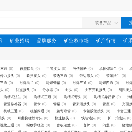
讯
矿业招聘
品牌服务
矿业权市场
矿产行情
矿
形三通
(0)
鞍型接头
(0)
半管接头
(0)
补偿器哈
(0)
承插焊法兰
(0)
传力接头
(0)
吹扫接头
(0)
带边三通
(0)
带边弯头
(0)
带颈法兰
(0)
三通
(0)
对焊法兰
(0)
对焊管帽
(0)
对焊三通
(0)
对焊四通
(0)
对
头
(0)
防盗接头
(0)
分水器
(0)
封头
(0)
夫节开孔接头
(0)
刚性接
沟槽式法兰
(0)
沟槽式三通
(0)
沟槽式弯头
(0)
沟槽式异径管
(0)
沟
管道修补器
(0)
管卡
(0)
管帽
(0)
管束活接头
(0)
管座
(0)
光面
机械三通
(0)
机械四通
(0)
急弯弯管
(0)
卡箍胶管接头
(0)
卡套三通
接头
(0)
可曲挠橡胶弯头
(0)
快速接头
(0)
快装堵头
(0)
扩口式接头
(0)
螺纹三通
(0)
螺纹异径管
(0)
盲板法兰
(0)
盲片
(0)
闷盖
(0)
挠性