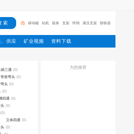
移动破
钻机
链条
支架
怀鸽
液压支架
除铁器
锚杆
电机
矿
移动破
采、供应
矿业视频
资料下载
为您推荐
承插三通
(0)
带座弯头
(0)
焊弯头
(0)
头
(0)
槽四通
(0)
接头
(0)
(0)
立体四通
(0)
接头
(0)