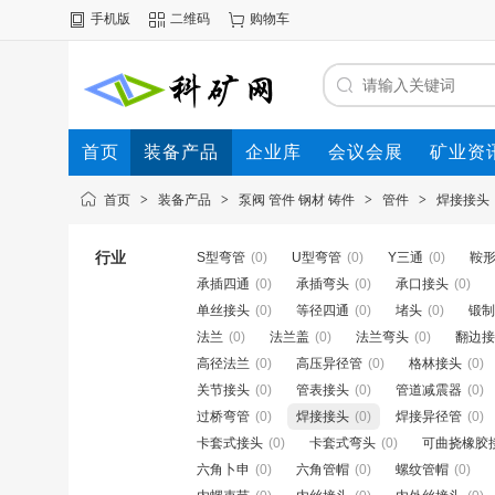
手机版
二维码
购物车
首页
装备产品
企业库
会议会展
矿业资
首页
>
装备产品
>
泵阀 管件 钢材 铸件
>
管件
>
焊接接头
行业
S型弯管
(0)
U型弯管
(0)
Y三通
(0)
鞍
承插四通
(0)
承插弯头
(0)
承口接头
(0)
单丝接头
(0)
等径四通
(0)
堵头
(0)
锻制
法兰
(0)
法兰盖
(0)
法兰弯头
(0)
翻边接
高径法兰
(0)
高压异径管
(0)
格林接头
(0)
关节接头
(0)
管表接头
(0)
管道减震器
(0)
过桥弯管
(0)
焊接接头
(0)
焊接异径管
(0)
卡套式接头
(0)
卡套式弯头
(0)
可曲挠橡胶
六角卜申
(0)
六角管帽
(0)
螺纹管帽
(0)