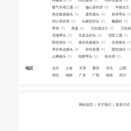
内螺束节
(0)
内丝接头
(0)
内外丝接头
(0)
暖气专用三通
(0)
偏心异径管
(0)
平插法兰
热交换器接头
(0)
柔性接头
(0)
双承弯头
(0
同心异径管
(0)
头锥型封头
(0)
椭圆封
(0)
弯管
(0)
尾盖
(0)
卫生级法兰
(0)
卫生级
无缝弯头
(0)
无直边封头
(0)
消音三通
(0)
阳丝游任
(0)
液压快速接头
(0)
仪表接头
(0
异径有边接头
(0)
异径直通
(0)
阴丝游任
(0
止阀接头
(0)
电熔弯头
(0)
给水管
(0)
地区
北京
上海
天津
重庆
河北
山西
湖北
湖南
广东
广西
海南
四川
网站首页
|
关于我们
|
联系方式