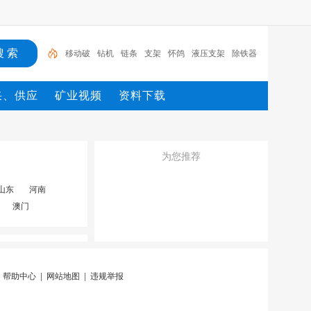
移动破
钻机
链条
支架
怀鸽
液压支架
除铁器
锚杆
电机
矿
采、供应
矿业视频
资料下载
为您推荐
山东
河南
澳门
|
帮助中心
|
网站地图
|
违规举报