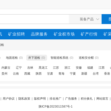
讯
矿业招聘
品牌服务
矿业权市场
矿产行情
矿
巡检
)
地面巡检
(0)
井下巡检
(0)
智能巡检系统
(0)
巡检安全帽
(0)
内蒙古
辽宁
吉林
黑龙江
江苏
浙江
安徽
福建
江西
贵州
云南
西藏
陕西
甘肃
青海
宁夏
新疆
台湾
香港
|
用户协议
|
隐私政策
|
版权声明
|
排名推广
|
广告服务
|
积分换礼
|
网站留言
陕ICP备2023011587号-1