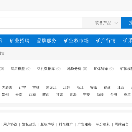
讯
矿业招聘
品牌服务
矿业权市场
矿产行情
矿
报告
(0)
底层模型
(0)
钻孔数据库
(0)
地质分析
(0)
矿体解译
(0)
矿体模
内蒙古
辽宁
吉林
黑龙江
江苏
浙江
安徽
福建
江西
贵州
云南
西藏
陕西
甘肃
青海
宁夏
新疆
台湾
香港
|
用户协议
|
隐私政策
|
版权声明
|
排名推广
|
广告服务
|
积分换礼
|
网站留言