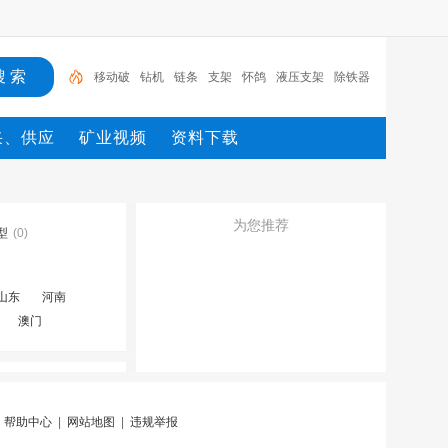
移动破
钻机
链条
支架
怀鸽
液压支架
除铁器
锚杆
电机
矿
采、供应
矿业视频
资料下载
为您推荐
型
(0)
山东
河南
澳门
|
帮助中心
|
网站地图
|
违规举报