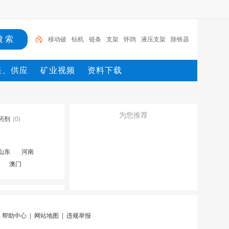
移动破
钻机
链条
支架
怀鸽
液压支架
除铁器
锚杆
电机
矿
移动破
采、供应
矿业视频
资料下载
为您推荐
药剂
(0)
山东
河南
澳门
|
帮助中心
|
网站地图
|
违规举报