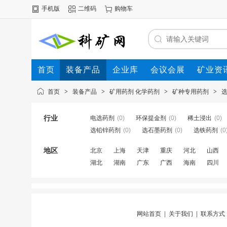
手机版
二维码
购物车
首页
装备产品
企业库
会议会展
矿业资
首页
>
装备产品
>
矿用药剂 化学药剂
>
矿种专用药剂
>
行业
电选药剂
(0)
环保提金剂
(0)
稀土浸出
(0)
选铅锌药剂
(0)
选石墨药剂
(0)
选铁药剂
(0
地区
北京
上海
天津
重庆
河北
山西
湖北
湖南
广东
广西
海南
四川
网站首页
|
关于我们
|
联系方式