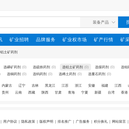
讯
矿业招聘
品牌服务
矿业权市场
矿产行情
矿
选铝土矿药剂
选磷矿药剂
(0)
选硫铁药剂
(0)
选铝土矿药剂
(0)
选煤药剂
(0)
选钼
)
选铜药剂
(0)
选钨药剂
(0)
选稀土药剂
(0)
选董石药剂
(0)
内蒙古
辽宁
吉林
黑龙江
江苏
浙江
安徽
福建
江西
贵州
云南
西藏
陕西
甘肃
青海
宁夏
新疆
台湾
香港
|
用户协议
|
隐私政策
|
版权声明
|
排名推广
|
广告服务
|
积分换礼
|
网站留言