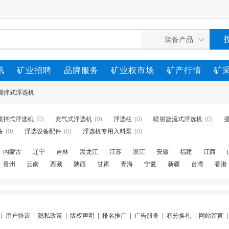
讯
矿业招聘
品牌服务
矿业权市场
矿产行情
矿
搅拌式浮选机
搅拌式浮选机
(0)
充气式浮选机
(0)
浮选柱
(0)
喷射旋流式浮选机
(0)
备
(0)
浮选设备配件
(0)
浮选机专用入料泵
(0)
内蒙古
辽宁
吉林
黑龙江
江苏
浙江
安徽
福建
江西
贵州
云南
西藏
陕西
甘肃
青海
宁夏
新疆
台湾
香港
|
用户协议
|
隐私政策
|
版权声明
|
排名推广
|
广告服务
|
积分换礼
|
网站留言