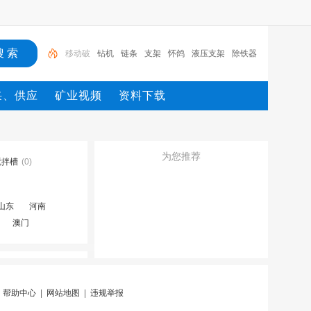
钻机
链条
支架
怀鸽
液压支架
除铁器
锚杆
电机
矿
移动破
采、供应
矿业视频
资料下载
为您推荐
搅拌槽
(0)
山东
河南
澳门
|
帮助中心
|
网站地图
|
违规举报