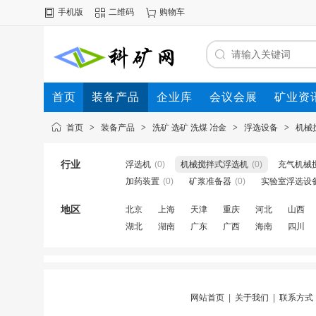
手机版
二维码
购物车
首页
装备产品
企业库
会议会展
矿业资
首页
>
装备产品
>
洗矿 选矿 洗煤 冶金
>
浮选设备
>
机械
行业
浮选机
(0)
机械搅拌式浮选机
(0)
充气机械
加药装置
(0)
矿浆准备器
(0)
实验室浮选设
地区
北京
上海
天津
重庆
河北
山西
湖北
湖南
广东
广西
海南
四川
网站首页
|
关于我们
|
联系方式