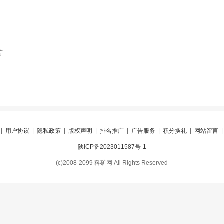
等
索
|
用户协议
|
隐私政策
|
版权声明
|
排名推广
|
广告服务
|
积分换礼
|
网站留言
陕ICP备2023011587号-1
(c)2008-2099 科矿网 All Rights Reserved