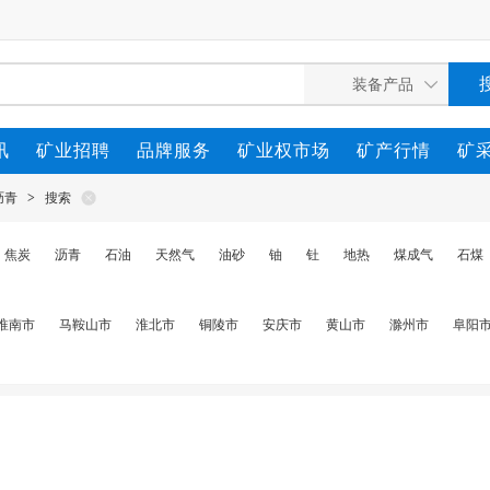
讯
矿业招聘
品牌服务
矿业权市场
矿产行情
矿
沥青
>
搜索
焦炭
沥青
石油
天然气
油砂
铀
钍
地热
煤成气
石煤
淮南市
马鞍山市
淮北市
铜陵市
安庆市
黄山市
滁州市
阜阳