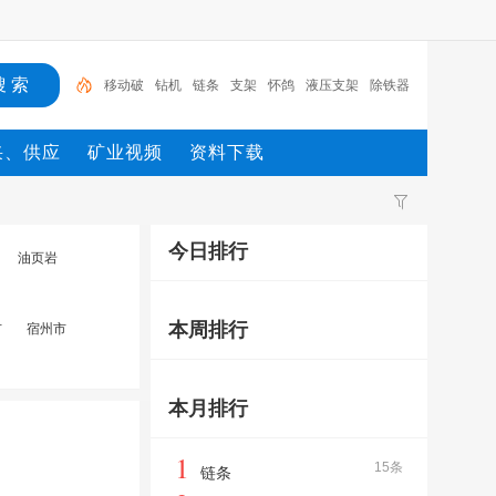
移动破
钻机
链条
支架
怀鸽
液压支架
除铁器
锚杆
电机
矿
采、供应
矿业视频
资料下载
今日排行
油页岩
本周排行
市
宿州市
本月排行
1
15条
链条