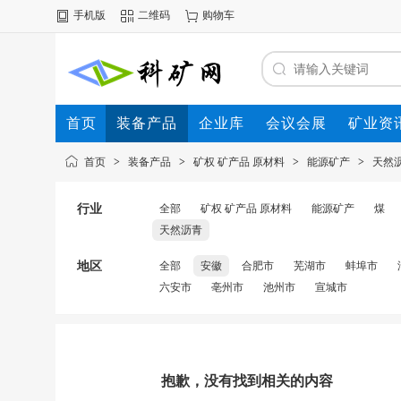
手机版
二维码
购物车
首页
装备产品
企业库
会议会展
矿业资
首页
>
装备产品
>
矿权 矿产品 原材料
>
能源矿产
>
天然
行业
全部
矿权 矿产品 原材料
能源矿产
煤
天然沥青
地区
全部
安徽
合肥市
芜湖市
蚌埠市
六安市
亳州市
池州市
宣城市
抱歉，没有找到相关的内容